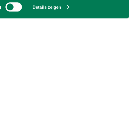
g
Details zeigen
Rathaus Hausham
Schlierseer Str. 18
83734
Hausham
Tel: 08026 3909-0
Fax: 08026 3909-59
zur Homepage
E-Mail