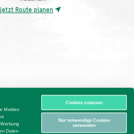
jetzt Route planen
Cookies zulassen
le Medien
ir
Nur notwendige Cookies
, Werbung
verwenden
ren Daten