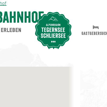
hof
Bahnhof
ERLEBEN
Suche abschicken
GASTGEBERSUC