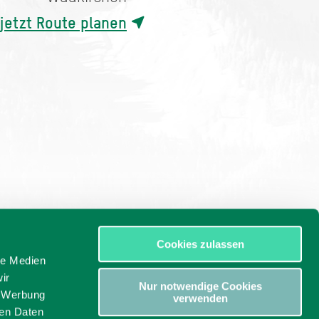
jetzt Route planen
Cookies zulassen
le Medien
ir
Nur notwendige Cookies
, Werbung
verwenden
ren Daten