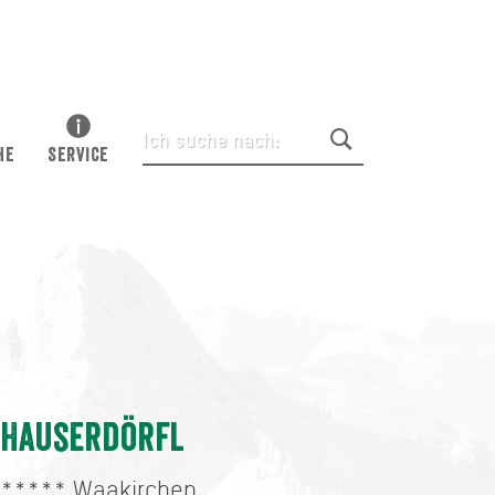
HE
SERVICE
Hauserdörfl
*****
Waakirchen