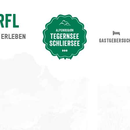
rfl
ERLEBEN
Suche abschicken
GASTGEBERSUC