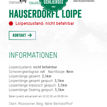
MENU
GASTGEBERSUCHE
Startseite
Hauserdörfl Loipe
Hauserdörfl Loipe
Startseite
Hauserdörfl Loipe
Loipenzustand: nicht befahrbar
Kontakt
INFORMATIONEN
Loipenzustand:
nicht befahrbar
Schwierigkeitsgrad:
rot
Nachtloipe:
Nein
Loipenlänge gesamt:
3,5km
Loipenlänge gesamt gespurt:
3,5km
Loipenlänge klassisch gespurt:
3,5km
Loipenlänge Skating gespurt:
3,5km
Daten zuletzt aktualisiert am 10.02.26 um 09:06 Uhr
Start: Moosrainer Weg, Nähe Wertstoffhof