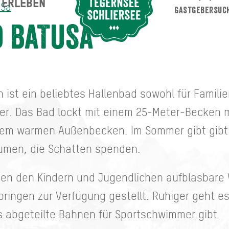
ERLEBEN
Suche abschicken
uSa
GASTGEBERSUC
 BaTuSa
 ist ein beliebtes Hallenbad sowohl für Famili
er. Das Bad lockt mit einem 25-Meter-Becken m
nem warmen Außenbecken. Im Sommer gibt gibt
äumen, die Schatten spenden.
en den Kindern und Jugendlichen aufblasbare 
pringen zur Verfügung gestellt. Ruhiger geht e
s abgeteilte Bahnen für Sportschwimmer gibt.