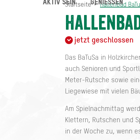
AKTIV SEIN
GENIESSEN
Startseite
Hallenbad BaT
Hallenbad BaTuSa
Startseite
Hallenbad
jetzt geschlossen
Das BaTuSa in Holzkirchen
auch Senioren und Sportl
Meter-Rutsche sowie ei
Liegewiese mit vielen B
Am Spielnachmittag werd
Klettern, Rutschen und S
in der Woche zu, wenn e