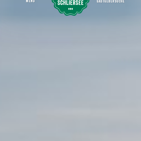
MENU
GASTGEBERSUCHE
Golfplatz Waakirchen Tegernsee
Startseite