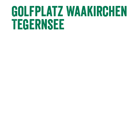
Golfplatz Waakirchen
Tegernsee
Der Golfplatz besticht durch seine traumhafte Lage im
Tegernseer Voralpenland mit tollen Ausblicken in die nah
gelegenen Berge. Auf 18 abwechslungsreichen und
interessanten Spielbahnen genießen Sie die Golfrunde in
einem weitläufigen Gelände mit einer Größe von über 90
ha.
Der Platz fügt sich harmonisch in die Landschaft ein und
ist vergleichsweise flach und ohne große körperliche
Anstrengungen zu gehen.
Lang, aber fair…
Wer allerdings glaubt, der Platz sei deshalb spielerisch