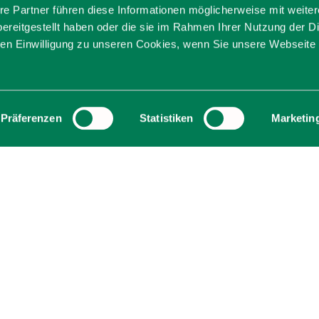
ede Elisabeth Gas
re Partner führen diese Informationen möglicherweise mit weite
ereitgestellt haben oder die sie im Rahmen Ihrer Nutzung der D
n Einwilligung zu unseren Cookies, wenn Sie unsere Webseite 
 - Goldschmiedin Elisabeth Gasteiger aus Heig
itlos schönen Schmuck für jeden Anlass, haupts
undenwünschen.
Präferenzen
Statistiken
Marketin
ren und besuchen Sie die Werkstatt mit Ausstel
 Infos erhalten Sie auf der Website.