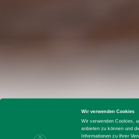
Wir verwenden Cookies
Startseite
Goldschmiede 
Wir verwenden Cookies, um
anbieten zu können und di
Informationen zu Ihrer Ve