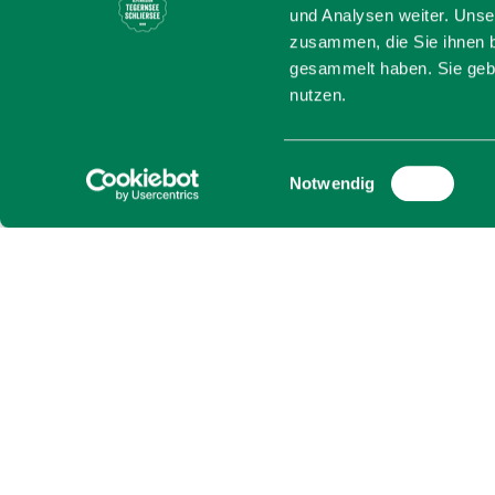
Goldschmi
und Analysen weiter. Unse
zusammen, die Sie ihnen b
gesammelt haben. Sie gebe
Traditionell und modern
nutzen.
beides und schafft so ze
angefertigt nach den K
Einwilligungsauswahl
Notwendig
Lassen Sie sich inspirie
Terminvereinbarung.
Alle