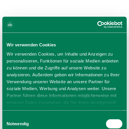
Wir verwenden Cookies
Wir verwenden Cookies, um Inhalte und Anzeigen zu
personalisieren, Funktionen für soziale Medien anbieten
zu können und die Zugriffe auf unsere Website zu
analysieren. Außerdem geben wir Informationen zu Ihrer
Verwendung unserer Website an unsere Partner für
soziale Medien, Werbung und Analysen weiter. Unsere
Goldenes Tal
Partner führen diese Informationen möglicherweise mit
*****
Weyarn
weiteren Daten zusammen, die Sie ihnen bereitgestellt
haben oder die sie im Rahmen Ihrer Nutzung der Dienste
jetzt Route planen
gesammelt haben. Sie geben Einwilligung zu unseren
Einwilligungsauswahl
Cookies, wenn Sie unsere Webseite weiterhin nutzen.
Notwendig