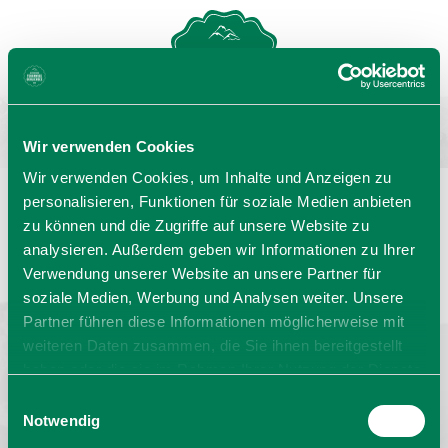
MENU
GASTGEBERSUCHE
Wir verwenden Cookies
Wir verwenden Cookies, um Inhalte und Anzeigen zu
personalisieren, Funktionen für soziale Medien anbieten
zu können und die Zugriffe auf unsere Website zu
Sprache wählen:
DE
EN
IT
analysieren. Außerdem geben wir Informationen zu Ihrer
Verwendung unserer Website an unsere Partner für
Barrierefrei reisen
Filmregion
Prospekte
soziale Medien, Werbung und Analysen weiter. Unsere
Kontakt
Impressum
Datenschutz
Erklärung zur Barrierefreiheit
Partner führen diese Informationen möglicherweise mit
weiteren Daten zusammen, die Sie ihnen bereitgestellt
Bayern - traditionell anders
haben oder die sie im Rahmen Ihrer Nutzung der Dienste
gesammelt haben. Sie geben Einwilligung zu unseren
Einwilligungsauswahl
Cookies, wenn Sie unsere Webseite weiterhin nutzen.
Notwendig