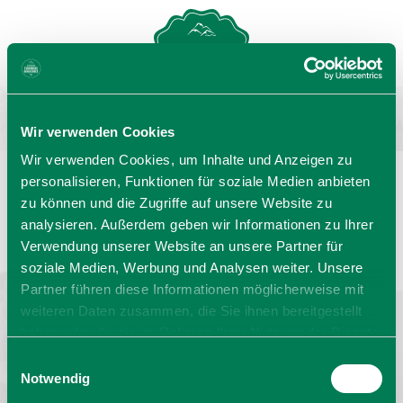
MENU
GASTGEBERSUCHE
Wir verwenden Cookies
Wir verwenden Cookies, um Inhalte und Anzeigen zu
personalisieren, Funktionen für soziale Medien anbieten
zu können und die Zugriffe auf unsere Website zu
Sprache wählen:
DE
EN
IT
analysieren. Außerdem geben wir Informationen zu Ihrer
Verwendung unserer Website an unsere Partner für
Barrierefrei reisen
Filmregion
Prospekte
soziale Medien, Werbung und Analysen weiter. Unsere
Kontakt
Impressum
Datenschutz
Erklärung zur Barrierefreiheit
Partner führen diese Informationen möglicherweise mit
weiteren Daten zusammen, die Sie ihnen bereitgestellt
Bayern - traditionell anders
haben oder die sie im Rahmen Ihrer Nutzung der Dienste
gesammelt haben. Sie geben Einwilligung zu unseren
Einwilligungsauswahl
Cookies, wenn Sie unsere Webseite weiterhin nutzen.
Notwendig