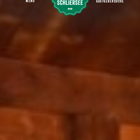
MENU
GASTGEBERSUCHE
"Gipfelstürmer - Das Berginternat" - Filmproduktion
Startseite