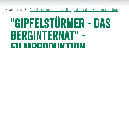
Startseite
"Gipfelstürmer - Das Berginternat" - Filmproduktion
"Gipfelstürmer - Das
Berginternat" -
Filmproduktion
Im Zentrum der Geschichten steht Nele, die ein einmaliges
Jobangebot in einem Sportinternat im bayerischen
Voralpenland annimmt. Neben Maya Haddad als Nele
stehen Katja Weitzenböck, Felix von Manteuffel, Moritz
Otto, Franziska Schlattner, Benito Bause und viele andere
vor der Kamera. Regie führt Jakob Schäuffelen, die
Drehbücher schrieben Sven Hasselberg, Kerstin Pistorius
und Anna Tebbe. Die engagierte Sozialpädagogin Nele
Seitz aus Köln soll in dem aufstrebenden Sportinternat
Schloss Bergbrunn Teil des Kompetenzteams für