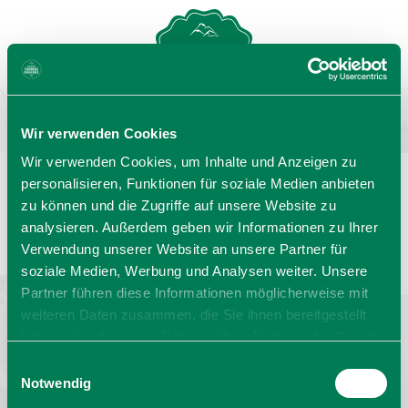
MENU
GASTGEBERSUCHE
Wir verwenden Cookies
Wir verwenden Cookies, um Inhalte und Anzeigen zu
personalisieren, Funktionen für soziale Medien anbieten
zu können und die Zugriffe auf unsere Website zu
Sprache wählen:
DE
EN
IT
analysieren. Außerdem geben wir Informationen zu Ihrer
Verwendung unserer Website an unsere Partner für
Barrierefrei reisen
Filmregion
Prospekte
soziale Medien, Werbung und Analysen weiter. Unsere
Kontakt
Impressum
Datenschutz
Erklärung zur Barrierefreiheit
Partner führen diese Informationen möglicherweise mit
weiteren Daten zusammen, die Sie ihnen bereitgestellt
Bayern - traditionell anders
haben oder die sie im Rahmen Ihrer Nutzung der Dienste
gesammelt haben. Sie geben Einwilligung zu unseren
Einwilligungsauswahl
Cookies, wenn Sie unsere Webseite weiterhin nutzen.
Notwendig