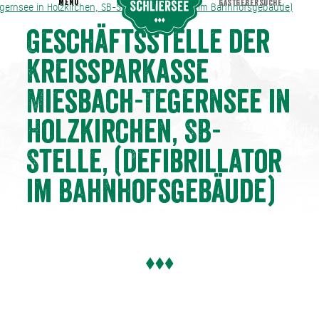
MENU
GASTGEBERSUCHE
ernsee in Holzkirchen, SB-Stelle, (Defibrillator im Bahnhofsgebäude)
gernsee in Holzkirchen, SB-Stelle, (Defibrillator im Bahnhofsgebäude)
Geschäftsstelle der
Kreissparkasse
Miesbach-Tegernsee in
Holzkirchen, SB-
Stelle, (Defibrillator
im Bahnhofsgebäude)