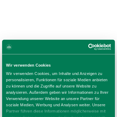
Wir verwenden Cookies
Wir verwenden Cookies, um Inhalte und Anzeigen zu
personalisieren, Funktionen für soziale Medien anbieten
zu können und die Zugriffe auf unsere Website zu
analysieren. Außerdem geben wir Informationen zu Ihrer
Geschäftsstelle der Kreissparkasse
Verwendung unserer Website an unsere Partner für
Miesbach-Tegernsee in Holzkirchen, SB-
soziale Medien, Werbung und Analysen weiter. Unsere
Stelle, (Defibrillator im
Partner führen diese Informationen möglicherweise mit
Bahnhofsgebäude)