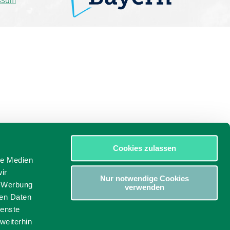
ssum
Cookies zulassen
le Medien
ir
Nur notwendige Cookies
, Werbung
verwenden
ren Daten
ienste
weiterhin