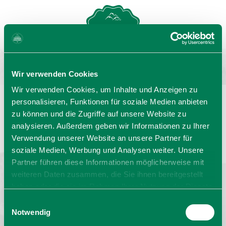
MENU
GASTGEBERSUCHE
Wir verwenden Cookies
Wir verwenden Cookies, um Inhalte und Anzeigen zu
personalisieren, Funktionen für soziale Medien anbieten
zu können und die Zugriffe auf unsere Website zu
Sprache wählen:
DE
EN
IT
analysieren. Außerdem geben wir Informationen zu Ihrer
Verwendung unserer Website an unsere Partner für
Barrierefrei reisen
Filmregion
Prospekte
soziale Medien, Werbung und Analysen weiter. Unsere
Kontakt
Impressum
Datenschutz
Erklärung zur Barrierefreiheit
Partner führen diese Informationen möglicherweise mit
weiteren Daten zusammen, die Sie ihnen bereitgestellt
Bayern - traditionell anders
haben oder die sie im Rahmen Ihrer Nutzung der Dienste
gesammelt haben. Sie geben Einwilligung zu unseren
Einwilligungsauswahl
Cookies, wenn Sie unsere Webseite weiterhin nutzen.
Notwendig