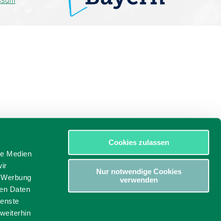
ssum
Cookies zulassen
le Medien
ir
Nur notwendige Cookies
, Werbung
verwenden
ren Daten
ienste
weiterhin