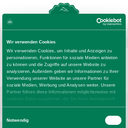
MENU
GASTGEBERSUCHE
Wir verwenden Cookies
Wir verwenden Cookies, um Inhalte und Anzeigen zu
personalisieren, Funktionen für soziale Medien anbieten
zu können und die Zugriffe auf unsere Website zu
Sprache wählen:
DE
EN
IT
analysieren. Außerdem geben wir Informationen zu Ihrer
Verwendung unserer Website an unsere Partner für
Barrierefrei reisen
Filmregion
Prospekte
soziale Medien, Werbung und Analysen weiter. Unsere
Kontakt
Impressum
Datenschutz
Erklärung zur Barrierefreiheit
Partner führen diese Informationen möglicherweise mit
weiteren Daten zusammen, die Sie ihnen bereitgestellt
Bayern - traditionell anders
haben oder die sie im Rahmen Ihrer Nutzung der Dienste
gesammelt haben. Sie geben Einwilligung zu unseren
Einwilligungsauswahl
Cookies, wenn Sie unsere Webseite weiterhin nutzen.
Notwendig