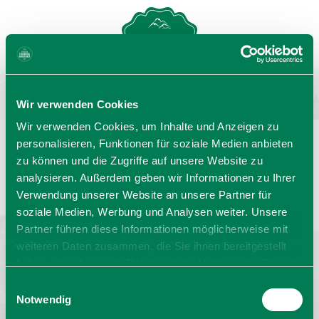
MENU
GASTGEBERSUCHE
Wir verwenden Cookies
Wir verwenden Cookies, um Inhalte und Anzeigen zu
personalisieren, Funktionen für soziale Medien anbieten
zu können und die Zugriffe auf unsere Website zu
Sprache wählen:
DE
EN
IT
analysieren. Außerdem geben wir Informationen zu Ihrer
Verwendung unserer Website an unsere Partner für
Barrierefrei reisen
Filmregion
Prospekte
soziale Medien, Werbung und Analysen weiter. Unsere
Kontakt
Impressum
Datenschutz
Erklärung zur Barrierefreiheit
Partner führen diese Informationen möglicherweise mit
weiteren Daten zusammen, die Sie ihnen bereitgestellt
Bayern - traditionell anders
haben oder die sie im Rahmen Ihrer Nutzung der Dienste
gesammelt haben. Sie geben Einwilligung zu unseren
Einwilligungsauswahl
Cookies, wenn Sie unsere Webseite weiterhin nutzen.
Notwendig