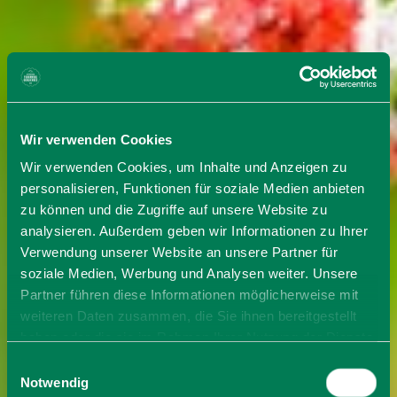
Wir verwenden Cookies
Wir verwenden Cookies, um Inhalte und Anzeigen zu
personalisieren, Funktionen für soziale Medien anbieten
zu können und die Zugriffe auf unsere Website zu
analysieren. Außerdem geben wir Informationen zu Ihrer
Verwendung unserer Website an unsere Partner für
soziale Medien, Werbung und Analysen weiter. Unsere
Partner führen diese Informationen möglicherweise mit
weiteren Daten zusammen, die Sie ihnen bereitgestellt
haben oder die sie im Rahmen Ihrer Nutzung der Dienste
gesammelt haben. Sie geben Einwilligung zu unseren
Einwilligungsauswahl
Cookies, wenn Sie unsere Webseite weiterhin nutzen.
Notwendig