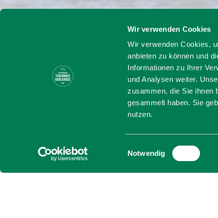
Wir verwenden Cookies
Startseite
Gemeinde Irsc
Wir verwenden Cookies, um
anbieten zu können und di
Gemeinde 
Informationen zu Ihrer Ve
und Analysen weiter. Unse
zusammen, die Sie ihnen b
jetzt geöffnet
gesammelt haben. Sie gebe
nutzen.
Die Gemeindeverwaltung 
Angelegenheiten, von Me
Einwilligungsauswahl
Notwendig
sorgt für eine Abwicklun
Einwohner und Interessier
Weiterentwicklung der G