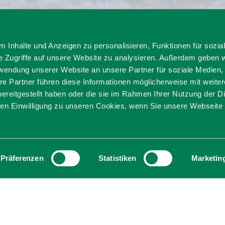
henberg
 Inhalte und Anzeigen zu personalisieren, Funktionen für sozia
e Zugriffe auf unsere Website zu analysieren. Außerdem geben w
Irschenberg
rwendung unserer Website an unsere Partner für soziale Medien
re Partner führen diese Informationen möglicherweise mit weite
ereitgestellt haben oder die sie im Rahmen Ihrer Nutzung der D
n Einwilligung zu unseren Cookies, wenn Sie unsere Webseite 
Irschenberg unterstützt Bürger und Unterneh
lde- und Passwesen bis zu Bau- und Gewerbef
Präferenzen
Statistiken
Marketin
g von Verwaltungsprozessen und stellt wichtige
te bereit. Mit ihrem Service trägt die Verwaltu
emeinde bei.