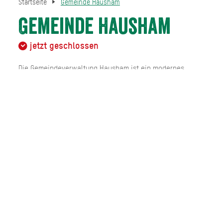
Startseite
Gemeinde Hausham
Gemeinde Hausham
jetzt geschlossen
Die Gemeindeverwaltung Hausham ist ein modernes
Dienstleistungszentrum, das zentral im Herzen des
Oberlandes gelegen ist. Sie bietet den Bürgerinnen und
Bürgern sowie Gästen der Region eine breite Palette an
Serviceleistungen. Von Meldeangelegenheiten bis hin zu
Informationen über regionale Veranstaltungen und
Angebote – hier wird vieles unter einem Dach gebündelt.
Die Verwaltung zeichnet sich durch ihre effizienten
Abläufe und bürgerfreundliche Strukturen aus und setzt
auf einen offenen und transparenten Dialog.