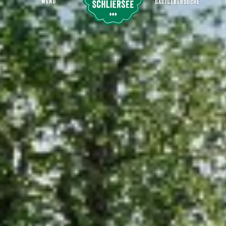
MENU
GASTGEBERSUCHE
Gemeinde Hausham
Startseite