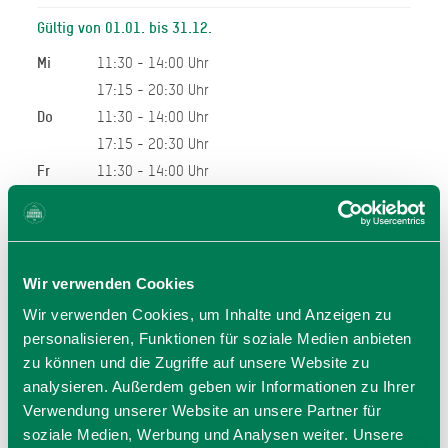
Gültig von 01.01. bis 31.12.
Mi
11:30 - 14:00 Uhr
17:15 - 20:30 Uhr
Do
11:30 - 14:00 Uhr
17:15 - 20:30 Uhr
Fr
11:30 - 14:00 Uhr
17:15 - 20:30 Uhr
Sa
11:30 - 14:00 Uhr
17:15 - 20:30 Uhr
So
11:30 - 14:00 Uhr
Wir verwenden Cookies
17:15 - 19:30 Uhr
Wir verwenden Cookies, um Inhalte und Anzeigen zu
personalisieren, Funktionen für soziale Medien anbieten
Allgemeiner Hinweis:
zu können und die Zugriffe auf unsere Website zu
Bei den hier angegeben Öffnungszeiten handelt es sich
analysieren. Außerdem geben wir Informationen zu Ihrer
um die regulären Öffnungszeiten.
Verwendung unserer Website an unsere Partner für
Kurzfristige Änderungen sowie Urlaubszeiten erfahren Sie
soziale Medien, Werbung und Analysen weiter. Unsere
auf der Homepage des Anbieters (siehe Link) oder