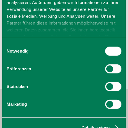
analysieren. Außerdem geben wir Informationen zu Ihrer
Allgemeiner Hinweis:
Verwendung unserer Website an unsere Partner für
Bei den hier angegeben Öffnungszeiten handelt es sich
soziale Medien, Werbung und Analysen weiter. Unsere
um die regulären Öffnungszeiten.
Partner führen diese Informationen möglicherweise mit
Kurzfristige Änderungen sowie Urlaubszeiten erfahren Sie
weiteren Daten zusammen, die Sie ihnen bereitgestellt
auf der Homepage des Anbieters (siehe Link) oder
telefonisch unter der angegebenen Telefonnummer!
haben oder die sie im Rahmen Ihrer Nutzung der Dienste
Wir bitten um Verständnis.
gesammelt haben. Sie geben Einwilligung zu unseren
Einwilligungsauswahl
Cookies, wenn Sie unsere Webseite weiterhin nutzen.
Notwendig
Präferenzen
Statistiken
Marketing
Details zeigen