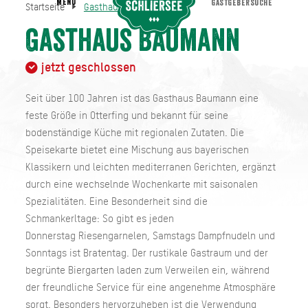
MENU
GASTGEBERSUCHE
Startseite
Gasthaus Baumann
Gasthaus Baumann
Startseite
Gasthaus Baumann
jetzt geschlossen
Seit über 100 Jahren ist das Gasthaus Baumann eine
feste Größe in Otterfing und bekannt für seine
bodenständige Küche mit regionalen Zutaten. Die
Speisekarte bietet eine Mischung aus bayerischen
Klassikern und leichten mediterranen Gerichten, ergänzt
durch eine wechselnde Wochenkarte mit saisonalen
Spezialitäten. Eine Besonderheit sind die
Schmankerltage: So gibt es jeden
Donnerstag Riesengarnelen, Samstags Dampfnudeln und
Sonntags ist Bratentag. Der rustikale Gastraum und der
begrünte Biergarten laden zum Verweilen ein, während
der freundliche Service für eine angenehme Atmosphäre
sorgt. Besonders hervorzuheben ist die Verwendung