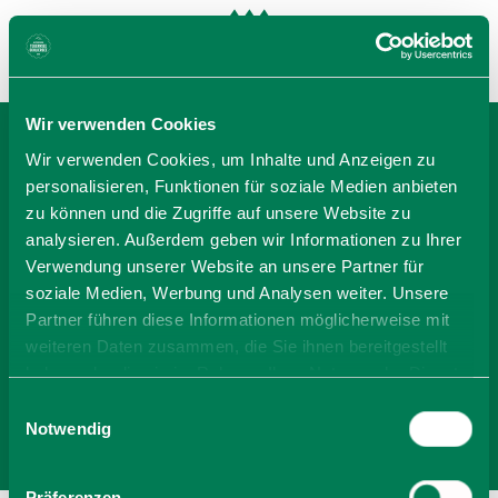
Wir verwenden Cookies
Wir verwenden Cookies, um Inhalte und Anzeigen zu
BEI GÄSTEHAUS OTTO
personalisieren, Funktionen für soziale Medien anbieten
BUCHEN
zu können und die Zugriffe auf unsere Website zu
analysieren. Außerdem geben wir Informationen zu Ihrer
Verwendung unserer Website an unsere Partner für
soziale Medien, Werbung und Analysen weiter. Unsere
-
Partner führen diese Informationen möglicherweise mit
weiteren Daten zusammen, die Sie ihnen bereitgestellt
Anzahl Personen
haben oder die sie im Rahmen Ihrer Nutzung der Dienste
gesammelt haben. Sie geben Einwilligung zu unseren
Einwilligungsauswahl
Cookies, wenn Sie unsere Webseite weiterhin nutzen.
Notwendig
Zimmer finden
Präferenzen