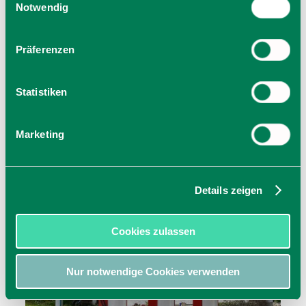
Cookies, wenn Sie unsere Webseite weiterhin nutzen.
Notwendig
Präferenzen
Statistiken
Marketing
Details zeigen
Cookies zulassen
Nur notwendige Cookies verwenden