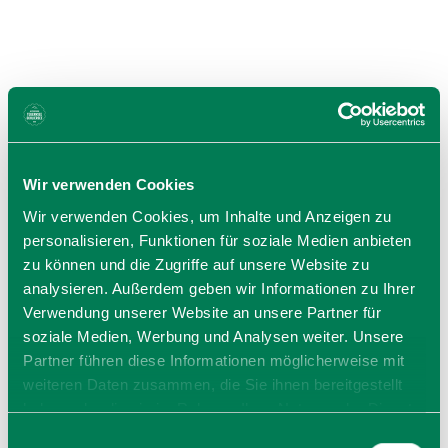
Wir verwenden Cookies
Wir verwenden Cookies, um Inhalte und Anzeigen zu
personalisieren, Funktionen für soziale Medien anbieten
zu können und die Zugriffe auf unsere Website zu
analysieren. Außerdem geben wir Informationen zu Ihrer
Verwendung unserer Website an unsere Partner für
Freie Tankstelle im Stil der 50er Jahre
soziale Medien, Werbung und Analysen weiter. Unsere
Freie Tankstelle Gmund Gasse
Partner führen diese Informationen möglicherweise mit
Gasse 34
weiteren Daten zusammen, die Sie ihnen bereitgestellt
83703
Gmund
haben oder die sie im Rahmen Ihrer Nutzung der Dienste
Tel: +49 8022 3494
gesammelt haben. Sie geben Einwilligung zu unseren
Einwilligungsauswahl
jetzt Route planen