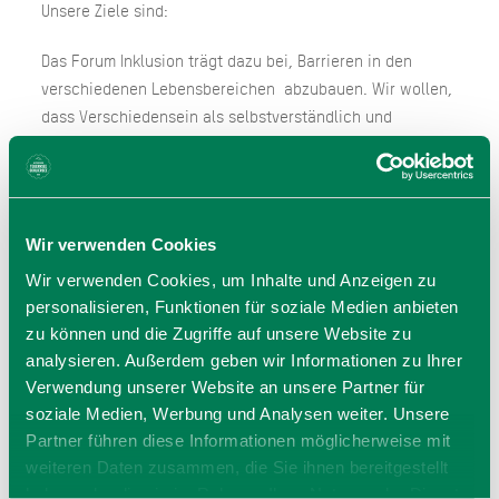
Unsere Ziele sind:
Das Forum Inklusion trägt dazu bei, Barrieren in den
verschiedenen Lebensbereichen abzubauen. Wir wollen,
dass Verschiedensein als selbstverständlich und
bereichernd wahrgenommen wird.
Wir wollen die Chancen eines inklusiven
Zusammenlebens über unser unmittelbares Lebensumfeld
hinaus in Holzkirchen und Umgebung weiter bekannt
Wir verwenden Cookies
machen.
Wir verwenden Cookies, um Inhalte und Anzeigen zu
Wir brauchen Mitwirkende. Als Gruppe gehen wir
personalisieren, Funktionen für soziale Medien anbieten
respektvoll und wertschätzend miteinander um. Wir
zu können und die Zugriffe auf unsere Website zu
begrüßen in diesem Sinn Menschen, die sich zeitweise,
analysieren. Außerdem geben wir Informationen zu Ihrer
projektbezogen oder längerfristig mit uns für diese Ziele
Verwendung unserer Website an unsere Partner für
engagier
soziale Medien, Werbung und Analysen weiter. Unsere
Partner führen diese Informationen möglicherweise mit
weiteren Daten zusammen, die Sie ihnen bereitgestellt
haben oder die sie im Rahmen Ihrer Nutzung der Dienste