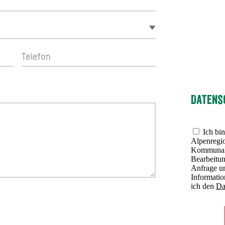
Datens
Ich bin
Alpenregio
Kommunalu
Bearbeitu
Anfrage u
Informati
ich den
Da