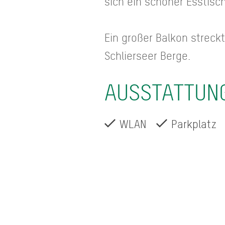
sich ein schöner Esstisc
Ein großer Balkon streck
Schlierseer Berge.
AUSSTATTUN
WLAN
Parkplatz