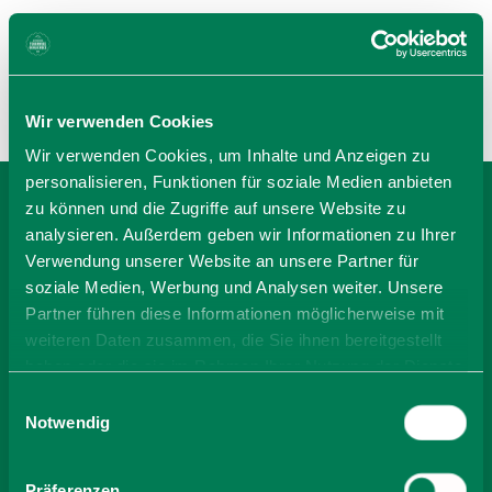
Wir verwenden Cookies
Wir verwenden Cookies, um Inhalte und Anzeigen zu
personalisieren, Funktionen für soziale Medien anbieten
zu können und die Zugriffe auf unsere Website zu
BEI FERIENWOHNUNG
analysieren. Außerdem geben wir Informationen zu Ihrer
Verwendung unserer Website an unsere Partner für
HOLZMÜLLER BUCHEN
soziale Medien, Werbung und Analysen weiter. Unsere
Partner führen diese Informationen möglicherweise mit
weiteren Daten zusammen, die Sie ihnen bereitgestellt
-
haben oder die sie im Rahmen Ihrer Nutzung der Dienste
gesammelt haben. Sie geben Einwilligung zu unseren
Einwilligungsauswahl
Cookies, wenn Sie unsere Webseite weiterhin nutzen.
Notwendig
Anzahl Personen
Zimmer finden
Präferenzen