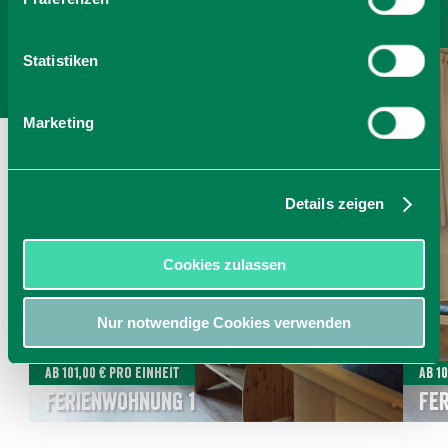
Statistiken
Marketing
Details zeigen
Cookies zulassen
Nur notwendige Cookies verwenden
Ab 101,00 € pro Einheit
Ab 1
Ferienwohnung 1
Fe