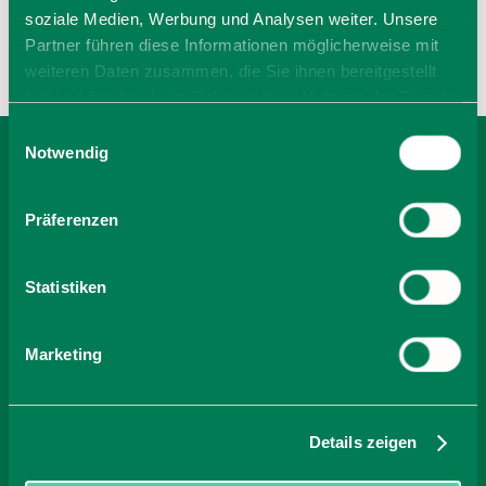
soziale Medien, Werbung und Analysen weiter. Unsere
Partner führen diese Informationen möglicherweise mit
weiteren Daten zusammen, die Sie ihnen bereitgestellt
haben oder die sie im Rahmen Ihrer Nutzung der Dienste
gesammelt haben. Sie geben Einwilligung zu unseren
Einwilligungsauswahl
Cookies, wenn Sie unsere Webseite weiterhin nutzen.
Notwendig
BEI FERIENWOHNUNG
Präferenzen
HANK BUCHEN
Statistiken
-
Marketing
Anzahl Personen
Zimmer finden
Details zeigen