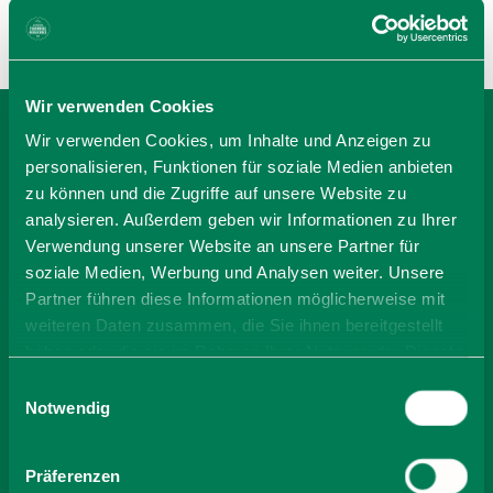
Wir verwenden Cookies
Wir verwenden Cookies, um Inhalte und Anzeigen zu
BEI FERIENWOHNUNG
personalisieren, Funktionen für soziale Medien anbieten
zu können und die Zugriffe auf unsere Website zu
GERD UND BARBARA
analysieren. Außerdem geben wir Informationen zu Ihrer
MÜLLER BUCHEN
Verwendung unserer Website an unsere Partner für
soziale Medien, Werbung und Analysen weiter. Unsere
Partner führen diese Informationen möglicherweise mit
weiteren Daten zusammen, die Sie ihnen bereitgestellt
-
haben oder die sie im Rahmen Ihrer Nutzung der Dienste
gesammelt haben. Sie geben Einwilligung zu unseren
Einwilligungsauswahl
Anzahl Personen
Cookies, wenn Sie unsere Webseite weiterhin nutzen.
Notwendig
Zimmer finden
Präferenzen