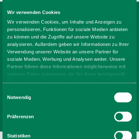
Wir verwenden Cookies
BEI FERIENWOHNUNG
Wir verwenden Cookies, um Inhalte und Anzeigen zu
personalisieren, Funktionen für soziale Medien anbieten
BELLAVISTA BUCHEN
zu können und die Zugriffe auf unsere Website zu
analysieren. Außerdem geben wir Informationen zu Ihrer
Verwendung unserer Website an unsere Partner für
-
soziale Medien, Werbung und Analysen weiter. Unsere
Partner führen diese Informationen möglicherweise mit
weiteren Daten zusammen, die Sie ihnen bereitgestellt
Anzahl Personen
haben oder die sie im Rahmen Ihrer Nutzung der Dienste
gesammelt haben. Sie geben Einwilligung zu unseren
Einwilligungsauswahl
Zimmer finden
Cookies, wenn Sie unsere Webseite weiterhin nutzen.
Notwendig
Präferenzen
Statistiken