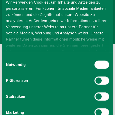
-
Wir verwenden Cookies, um Inhalte und Anzeigen zu
personalisieren, Funktionen für soziale Medien anbieten
zu können und die Zugriffe auf unsere Website zu
Anzahl Personen
analysieren. Außerdem geben wir Informationen zu Ihrer
Verwendung unserer Website an unsere Partner für
Zimmer finden
soziale Medien, Werbung und Analysen weiter. Unsere
Partner führen diese Informationen möglicherweise mit
weiteren Daten zusammen, die Sie ihnen bereitgestellt
haben oder die sie im Rahmen Ihrer Nutzung der Dienste
gesammelt haben. Sie geben Einwilligung zu unseren
Einwilligungsauswahl
Cookies, wenn Sie unsere Webseite weiterhin nutzen.
Notwendig
Präferenzen
UNVERBINDLICH
ANFRAGEN
Statistiken
Sie möchten unverbindlich anfragen? Sie haben
Marketing