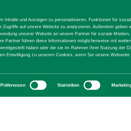
 Inhalte und Anzeigen zu personalisieren, Funktionen für sozia
e Zugriffe auf unsere Website zu analysieren. Außerdem geben w
rwendung unserer Website an unsere Partner für soziale Medien
re Partner führen diese Informationen möglicherweise mit weite
ereitgestellt haben oder die sie im Rahmen Ihrer Nutzung der D
n Einwilligung zu unseren Cookies, wenn Sie unsere Webseite 
nterhalb des Kleinen Traithens, ist ein echter 
r nicht bewirtschaftet, mit etwas Glück ist ab
zeiten, Strudel und Getränke an.
Präferenzen
Statistiken
Marketin
nparkplatz Stocker