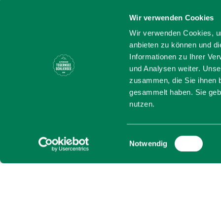
Wir verwenden Cookies
Startseite
Fellalm
Wir verwenden Cookies, um
anbieten zu können und di
Fellalm
Informationen zu Ihrer Ve
und Analysen weiter. Unse
zusammen, die Sie ihnen b
gesammelt haben. Sie gebe
Die Fellalm auf 1621 m, u
nutzen.
Ausblick. Die Alm ist zwa
und bietet einfache Brot
Einwilligungsauswahl
Notwendig
Start: Wander- und Loipe