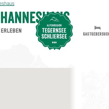
eshaus
ohanneshaus
ERLEBEN
Suche abschicken
GASTGEBERSUC