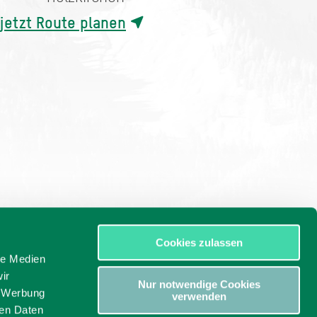
jetzt Route planen
Cookies zulassen
le Medien
ir
Nur notwendige Cookies
, Werbung
verwenden
ren Daten