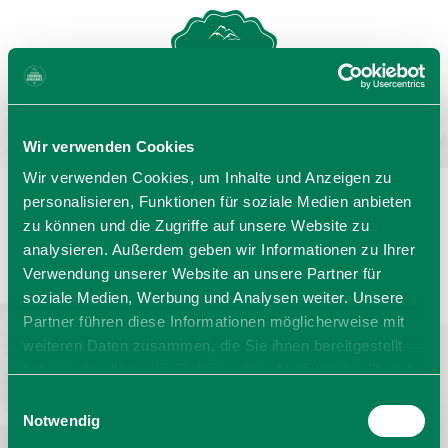
MENU
GASTGEBERSUCHE
Wir verwenden Cookies
Wir verwenden Cookies, um Inhalte und Anzeigen zu
personalisieren, Funktionen für soziale Medien anbieten
zu können und die Zugriffe auf unsere Website zu
Sprache wählen:
DE
EN
IT
analysieren. Außerdem geben wir Informationen zu Ihrer
Verwendung unserer Website an unsere Partner für
Barrierefrei reisen
Filmregion
Prospekte
soziale Medien, Werbung und Analysen weiter. Unsere
Kontakt
Impressum
Datenschutz
Erklärung zur Barrierefreiheit
Partner führen diese Informationen möglicherweise mit
weiteren Daten zusammen, die Sie ihnen bereitgestellt
Bayern - traditionell anders
haben oder die sie im Rahmen Ihrer Nutzung der Dienste
gesammelt haben. Sie geben Einwilligung zu unseren
Einwilligungsauswahl
Cookies, wenn Sie unsere Webseite weiterhin nutzen.
Notwendig