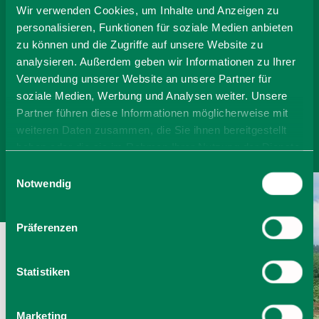
BUCHEN
Wir verwenden Cookies, um Inhalte und Anzeigen zu
personalisieren, Funktionen für soziale Medien anbieten
zu können und die Zugriffe auf unsere Website zu
-
analysieren. Außerdem geben wir Informationen zu Ihrer
Verwendung unserer Website an unsere Partner für
Anzahl Personen
soziale Medien, Werbung und Analysen weiter. Unsere
Partner führen diese Informationen möglicherweise mit
weiteren Daten zusammen, die Sie ihnen bereitgestellt
Zimmer finden
haben oder die sie im Rahmen Ihrer Nutzung der Dienste
gesammelt haben. Sie geben Einwilligung zu unseren
Einwilligungsauswahl
Cookies, wenn Sie unsere Webseite weiterhin nutzen.
Notwendig
Präferenzen
Statistiken
Marketing