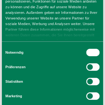
personalisieren, Funktionen für soziale Medien anbieten
zu können und die Zugriffe auf unsere Website zu
analysieren. Außerdem geben wir Informationen zu Ihrer
Verwendung unserer Website an unsere Partner für
soziale Medien, Werbung und Analysen weiter. Unsere
Partner führen diese Informationen möglicherweise mit
weiteren Daten zusammen, die Sie ihnen bereitgestellt
haben oder die sie im Rahmen Ihrer Nutzung der Dienste
gesammelt haben. Sie geben Einwilligung zu unseren
Einwilligungsauswahl
Cookies, wenn Sie unsere Webseite weiterhin nutzen.
Notwendig
Taubensteinhaus
Präferenzen
Taubensteinhaus 1
83727
Schliersee
Statistiken
Tel: + 49 8026 9269039
zur Homepage
E-Mail
Marketing
jetzt Route planen