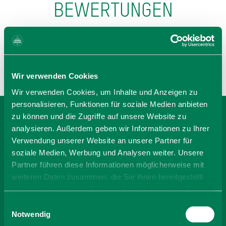
BEWERTUNGEN
Wir verwenden Cookies
Wir verwenden Cookies, um Inhalte und Anzeigen zu
personalisieren, Funktionen für soziale Medien anbieten
zu können und die Zugriffe auf unsere Website zu
BEI CHRISTERHOF -
analysieren. Außerdem geben wir Informationen zu Ihrer
Verwendung unserer Website an unsere Partner für
FAM. LIDSCHREIBER
soziale Medien, Werbung und Analysen weiter. Unsere
Partner führen diese Informationen möglicherweise mit
BUCHEN
weiteren Daten zusammen, die Sie ihnen bereitgestellt
haben oder die sie im Rahmen Ihrer Nutzung der Dienste
gesammelt haben. Sie geben Einwilligung zu unseren
Einwilligungsauswahl
-
Cookies, wenn Sie unsere Webseite weiterhin nutzen.
Notwendig