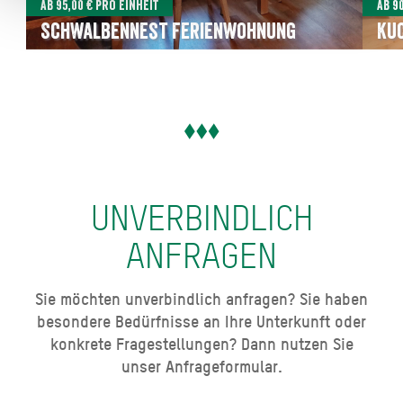
Ab 95,00 € pro Einheit
Ab 9
Schwalbennest Ferienwohnung
Ku
UNVERBINDLICH
ANFRAGEN
Sie möchten unverbindlich anfragen? Sie haben
besondere Bedürfnisse an Ihre Unterkunft oder
konkrete Fragestellungen? Dann nutzen Sie
unser Anfrageformular.