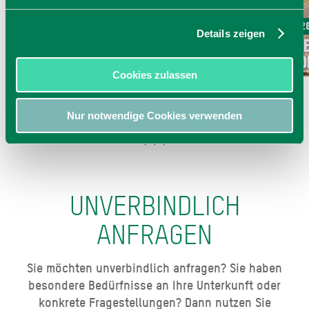
Ab 32,00 € pro Einheit
Ab 2
Details zeigen
Stellplatz Wasser,
St
Wohnmobile/Wohnwagen,Stromanschluss
Wo
Cookies zulassen
Nur notwendige Cookies verwenden
UNVERBINDLICH
ANFRAGEN
Sie möchten unverbindlich anfragen? Sie haben
besondere Bedürfnisse an Ihre Unterkunft oder
konkrete Fragestellungen? Dann nutzen Sie