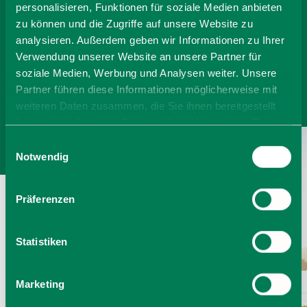
personalisieren, Funktionen für soziale Medien anbieten
-
zu können und die Zugriffe auf unsere Website zu
analysieren. Außerdem geben wir Informationen zu Ihrer
Anzahl Personen
Verwendung unserer Website an unsere Partner für
soziale Medien, Werbung und Analysen weiter. Unsere
Partner führen diese Informationen möglicherweise mit
Zimmer finden
weiteren Daten zusammen, die Sie ihnen bereitgestellt
haben oder die sie im Rahmen Ihrer Nutzung der Dienste
gesammelt haben. Sie geben Einwilligung zu unseren
Einwilligungsauswahl
Cookies, wenn Sie unsere Webseite weiterhin nutzen.
Notwendig
Präferenzen
Statistiken
Marketing