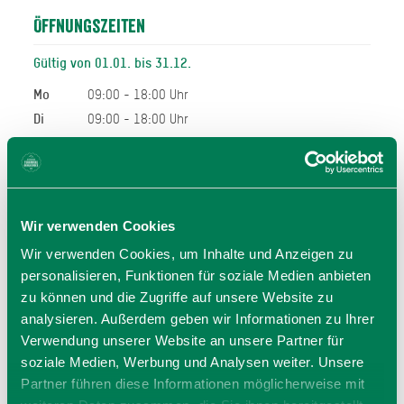
Öffnungszeiten
Gültig von 01.01. bis 31.12.
Mo
09:00 - 18:00 Uhr
Di
09:00 - 18:00 Uhr
Mi
09:00 - 18:00 Uhr
Do
09:00 - 18:00 Uhr
Sa
09:00 - 18:00 Uhr
So
09:00 - 18:00 Uhr
Wir verwenden Cookies
Allgemeiner Hinweis:
Wir verwenden Cookies, um Inhalte und Anzeigen zu
Bei den hier angegeben Öffnungszeiten handelt es sich
personalisieren, Funktionen für soziale Medien anbieten
um die regulären Öffnungszeiten.
zu können und die Zugriffe auf unsere Website zu
Kurzfristige Änderungen sowie Urlaubszeiten erfahren Sie
analysieren. Außerdem geben wir Informationen zu Ihrer
auf der Homepage des Anbieters (siehe Link) oder
Verwendung unserer Website an unsere Partner für
telefonisch unter der angegebenen Telefonnummer!
soziale Medien, Werbung und Analysen weiter. Unsere
Wir bitten um Verständnis.
Partner führen diese Informationen möglicherweise mit