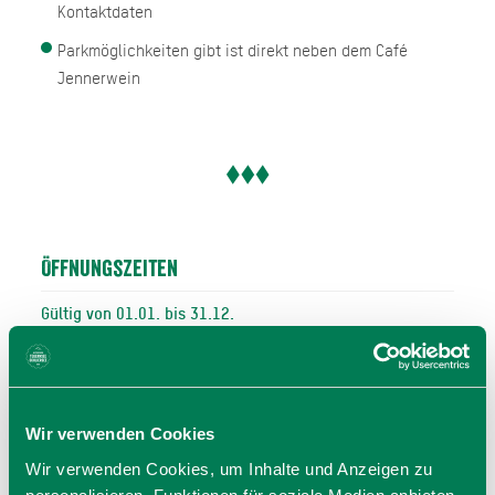
Kontaktdaten
Parkmöglichkeiten gibt ist direkt neben dem Café
Jennerwein
Öffnungszeiten
Gültig von 01.01. bis 31.12.
Mo
09:00 - 17:00 Uhr
Mi
09:00 - 17:00 Uhr
Do
09:00 - 17:00 Uhr
Wir verwenden Cookies
Fr
09:00 - 17:00 Uhr
Wir verwenden Cookies, um Inhalte und Anzeigen zu
Sa
09:00 - 17:00 Uhr