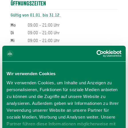
Öffnungszeiten
Gültig von 01.01. bis 31.12.
Mo
09:00 - 21:00 Uhr
Di
09:00 - 21:00 Uhr
Mi
09:00 - 21:00 Uhr
Do
09:00 - 21:00 Uhr
Fr
09:00 - 21:00 Uhr
Sa
09:00 - 21:00 Uhr
So
09:00 - 21:00 Uhr
Wir verwenden Cookies
09:00 - 21:00 Uhr
Wir verwenden Cookies, um Inhalte und Anzeigen zu
personalisieren, Funktionen für soziale Medien anbieten
Allgemeiner Hinweis:
zu können und die Zugriffe auf unsere Website zu
Bei den hier angegeben Öffnungszeiten handelt es sich
analysieren. Außerdem geben wir Informationen zu Ihrer
um die regulären Öffnungszeiten.
Kurzfristige Änderungen sowie Urlaubszeiten erfahren Sie
Verwendung unserer Website an unsere Partner für
auf der Homepage des Anbieters (siehe Link) oder
soziale Medien, Werbung und Analysen weiter. Unsere
telefonisch unter der angegebenen Telefonnummer!
Partner führen diese Informationen möglicherweise mit