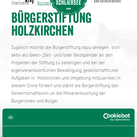
MENU
GASTGEBERSUCHE
Startseite
Bürgerstiftung Holzkirchen
Bürgerstiftung Holzkirchen
Startseite
Bürgerstiftung
Holzkirchen
Zugleich möchte die Bürgerstiftung dazu anregen, sich
aktiv als Ideen-,Zeit- und/oder Geldspender an den
Projekten der Stiftung zu beteiligen und bei der
eigenverantwortlichen Bewältigung gesellschaftlicher
Aufgaben in Holzkirchen und Umgebung mitzuwirken.In
diesem Sinne fördert und stärkt die Bürgerstiftung den
Gemeinschaftssinn un die Mitverantwortung der
Bürgerinnen und Bürger.