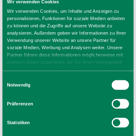
Wir verwenden Cookies
Wir verwenden Cookies, um Inhalte und Anzeigen zu
personalisieren, Funktionen für soziale Medien anbieten
zu können und die Zugriffe auf unsere Website zu
analysieren. Außerdem geben wir Informationen zu Ihrer
Verwendung unserer Website an unsere Partner für
soziale Medien, Werbung und Analysen weiter. Unsere
Partner führen diese Informationen möglicherweise mit
weiteren Daten zusammen, die Sie ihnen bereitgestellt
haben oder die sie im Rahmen Ihrer Nutzung der Dienste
gesammelt haben. Sie geben Einwilligung zu unseren
Einwilligungsauswahl
Cookies, wenn Sie unsere Webseite weiterhin nutzen.
Notwendig
Präferenzen
Statistiken
Bürgerstiftung Holzkirchen