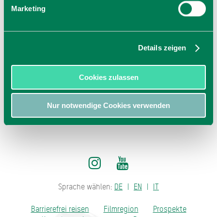
Marketing
Sibylle König
Postfach 1103
83607
Holzkirchen
Tel: 0151 7432 1205
Details zeigen
zur Homepage
E-Mail
Cookies zulassen
jetzt Route planen
Nur notwendige Cookies verwenden
Sprache wählen:
DE
EN
IT
Barrierefrei reisen
Filmregion
Prospekte