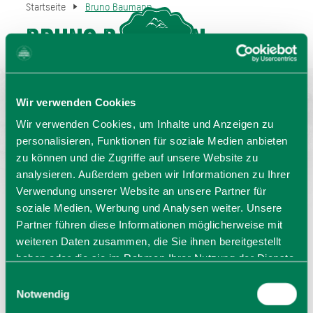
Startseite
Bruno Baumann
Bruno Baumann
MENU
GASTGEBERSUCHE
Kontakt
Wir verwenden Cookies
Wir verwenden Cookies, um Inhalte und Anzeigen zu
personalisieren, Funktionen für soziale Medien anbieten
zu können und die Zugriffe auf unsere Website zu
analysieren. Außerdem geben wir Informationen zu Ihrer
Verwendung unserer Website an unsere Partner für
soziale Medien, Werbung und Analysen weiter. Unsere
Bruno Baumann
Partner führen diese Informationen möglicherweise mit
weiteren Daten zusammen, die Sie ihnen bereitgestellt
Stolzenbergstr. 9
haben oder die sie im Rahmen Ihrer Nutzung der Dienste
83727
Schliersee
gesammelt haben. Sie geben Einwilligung zu unseren
Einwilligungsauswahl
Tel: 0170 1806231
Cookies, wenn Sie unsere Webseite weiterhin nutzen.
Notwendig
zur Homepage