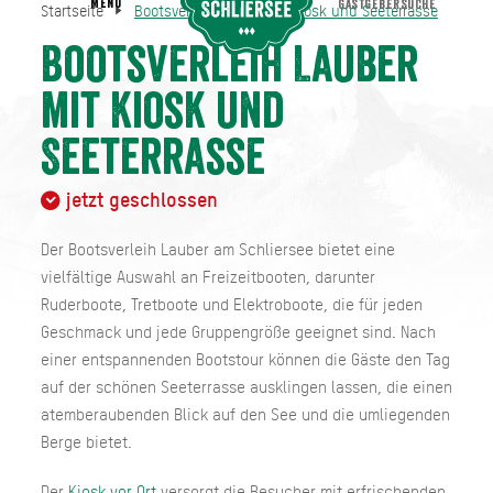
MENU
GASTGEBERSUCHE
Startseite
Bootsverleih Lauber mit Kiosk und Seeterrasse
Bootsverleih Lauber mit Kiosk und Seeterrasse
Startseite
Bootsverleih Lauber
mit Kiosk und
Seeterrasse
jetzt geschlossen
Der Bootsverleih Lauber am Schliersee bietet eine
vielfältige Auswahl an Freizeitbooten, darunter
Ruderboote, Tretboote und Elektroboote, die für jeden
Geschmack und jede Gruppengröße geeignet sind. Nach
einer entspannenden Bootstour können die Gäste den Tag
auf der schönen Seeterrasse ausklingen lassen, die einen
atemberaubenden Blick auf den See und die umliegenden
Berge bietet.
Der
Kiosk vor Ort
versorgt die Besucher mit erfrischenden