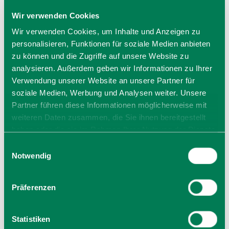
Mitte März bis Ende Oktober bei
Wir verwenden Cookies
schönem Wetter geöffnet
Wir verwenden Cookies, um Inhalte und Anzeigen zu
Bootsverleih ausschließlich bei schönem Wetter im
personalisieren, Funktionen für soziale Medien anbieten
Sommer möglich
zu können und die Zugriffe auf unsere Website zu
Allgemeiner Hinweis: Bei den hier angegebenen
analysieren. Außerdem geben wir Informationen zu Ihrer
Öffnungszeiten handelt es sich um die regulären
Öffnungszeiten. Kurzfristige Änderungen sowie
Verwendung unserer Website an unsere Partner für
Urlaubszeiten erfahren Sie telefonisch unter der
soziale Medien, Werbung und Analysen weiter. Unsere
angegebenen Telefonnummer! Wir bitten um
Partner führen diese Informationen möglicherweise mit
Verständnis.
weiteren Daten zusammen, die Sie ihnen bereitgestellt
haben oder die sie im Rahmen Ihrer Nutzung der Dienste
gesammelt haben. Sie geben Einwilligung zu unseren
Einwilligungsauswahl
Cookies, wenn Sie unsere Webseite weiterhin nutzen.
Notwendig
Präferenzen
Statistiken