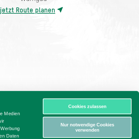
jetzt Route planen
Cookies zulassen
le Medien
ir
Nur notwendige Cookies
, Werbung
verwenden
ren Daten