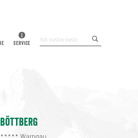
HE
SERVICE
Böttberg
*****
Warngau