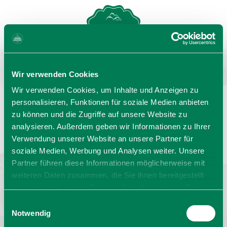
MENU
GASTGEBERSUCHE
Wir verwenden Cookies
Wir verwenden Cookies, um Inhalte und Anzeigen zu
personalisieren, Funktionen für soziale Medien anbieten
zu können und die Zugriffe auf unsere Website zu
Sprache wählen:
DE
EN
IT
analysieren. Außerdem geben wir Informationen zu Ihrer
Verwendung unserer Website an unsere Partner für
Barrierefrei reisen
Filmregion
Prospekte
soziale Medien, Werbung und Analysen weiter. Unsere
Kontakt
Impressum
Datenschutz
Erklärung zur Barrierefreiheit
Partner führen diese Informationen möglicherweise mit
weiteren Daten zusammen, die Sie ihnen bereitgestellt
Bayern - traditionell anders
haben oder die sie im Rahmen Ihrer Nutzung der Dienste
gesammelt haben. Sie geben Einwilligung zu unseren
Einwilligungsauswahl
Cookies, wenn Sie unsere Webseite weiterhin nutzen.
Notwendig