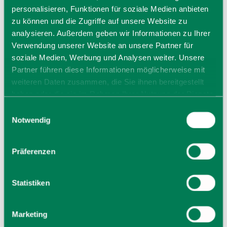
personalisieren, Funktionen für soziale Medien anbieten
zu können und die Zugriffe auf unsere Website zu
analysieren. Außerdem geben wir Informationen zu Ihrer
Verwendung unserer Website an unsere Partner für
soziale Medien, Werbung und Analysen weiter. Unsere
Partner führen diese Informationen möglicherweise mit
weiteren Daten zusammen, die Sie ihnen bereitgestellt
haben oder die sie im Rahmen Ihrer Nutzung der Dienste
gesammelt haben. Sie geben Einwilligung zu unseren
Einwilligungsauswahl
Cookies, wenn Sie unsere Webseite weiterhin nutzen.
Notwendig
Präferenzen
Statistiken
Bahnhof Holzkirchen
Marketing
Bahnhofplatz 1