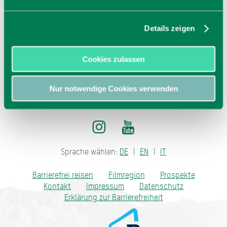
83607
Holzkirchen
Tel: +49 8024 997171
E-Mail
Details zeigen
jetzt Route planen
Cookies zulassen
Nur notwendige Cookies verwenden
Sprache wählen:
DE
EN
IT
Barrierefrei reisen
Filmregion
Prospekte
Kontakt
Impressum
Datenschutz
Erklärung zur Barrierefreiheit
Bayern - traditionell anders