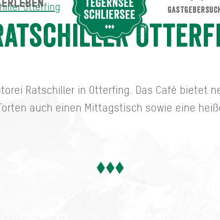
ERLEBEN
Suche abschicken
iller Otterfing
GASTGEBERSUC
fing
Ratschiller Otterf
itorei Ratschiller in Otterfing. Das Café bietet
orten auch einen Mittagstisch sowie eine heiß