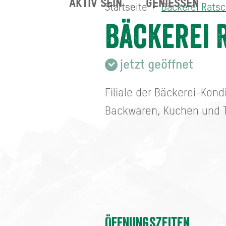
AKTIV SEIN
GENIESSEN
Startseite
Bäckerei Ratsch
Bäckerei Ratschiller Otter
Startseite
Bäckerei 
jetzt geöffnet
Filiale der Bäckerei-Kond
Backwaren, Kuchen und T
Öffnungszeiten