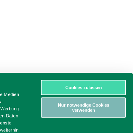
Cookies zulassen
le Medien
ir
Nur notwendige Cookies
, Werbung
verwenden
ren Daten
ienste
weiterhin