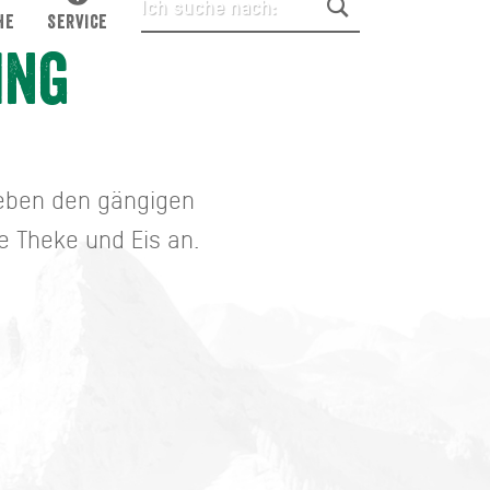
HE
SERVICE
ing
 neben den gängigen
e Theke und Eis an.