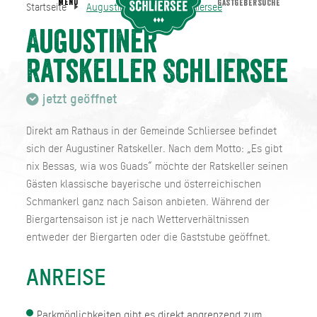
MENU
GASTGEBERSUCHE
Startseite
Augustiner Ratskeller Schliersee
Augustiner Ratskeller Schliersee
Startseite
Augustiner
Ratskeller Schliersee
jetzt geöffnet
Direkt am Rathaus in der Gemeinde Schliersee befindet
sich der Augustiner Ratskeller. Nach dem Motto: „Es gibt
nix Bessas, wia wos Guads“ möchte der Ratskeller seinen
Gästen klassische bayerische und österreichischen
Schmankerl ganz nach Saison anbieten. Während der
Biergartensaison ist je nach Wetterverhältnissen
entweder der Biergarten oder die Gaststube geöffnet.
ANREISE
Parkmöglichkeiten gibt es direkt angrenzend zum