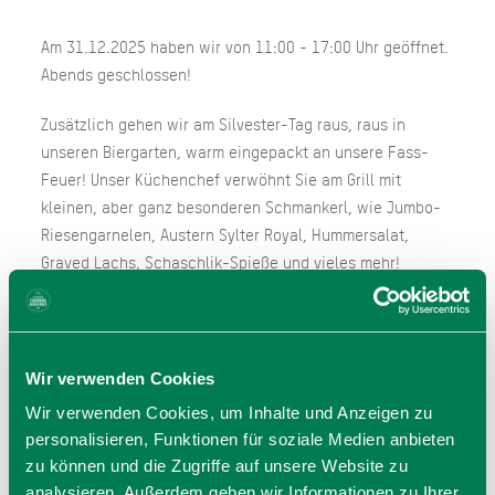
Am 31.12.2025 haben wir von 11:00 - 17:00 Uhr geöffnet.
Abends geschlossen!
Zusätzlich gehen wir am Silvester-Tag raus, raus in
unseren Biergarten, warm eingepackt an unsere Fass-
Feuer! Unser Küchenchef verwöhnt Sie am Grill mit
kleinen, aber ganz besonderen Schmankerl, wie Jumbo-
Riesengarnelen, Austern Sylter Royal, Hummersalat,
Graved Lachs, Schaschlik-Spieße und vieles mehr!
Für den Biergarten ist keine Reservierung erforderlich.
Wir verwenden Cookies
Wir verwenden Cookies, um Inhalte und Anzeigen zu
personalisieren, Funktionen für soziale Medien anbieten
zu können und die Zugriffe auf unsere Website zu
analysieren. Außerdem geben wir Informationen zu Ihrer